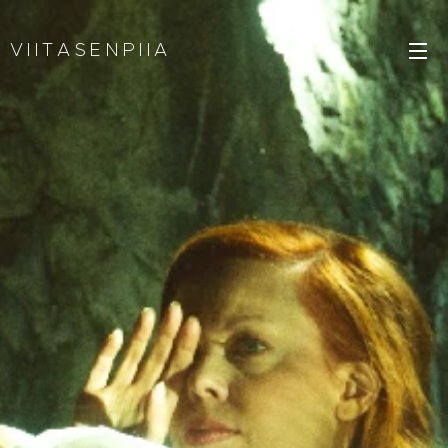
V I I T A S E N P I I A