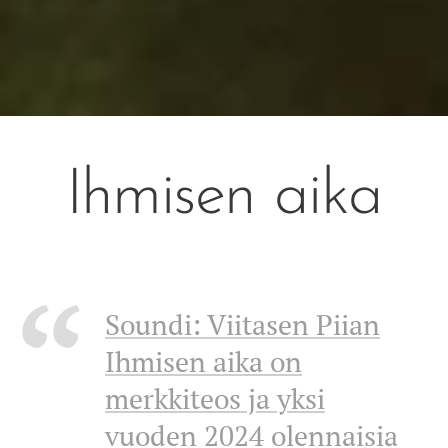
Ihmisen aika
Soundi: Viitasen Piian
Ihmisen aika on
merkkiteos ja yksi
vuoden 2024 olennaisia