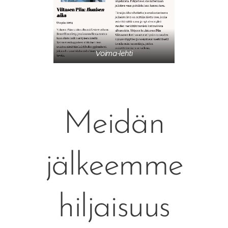
Voima-lehti
Meidän
jälkeemme
hiljaisuus