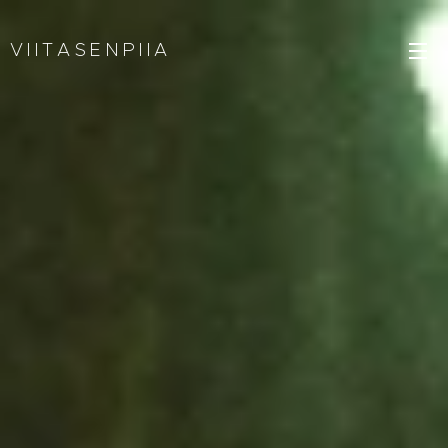
V I I T A S E N P I I A