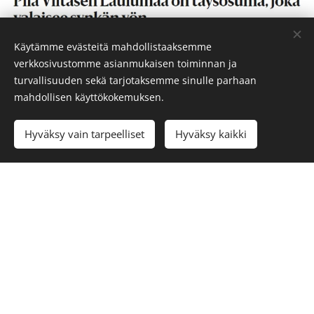
Käytämme evästeitä mahdollistaaksemme
verkkosivustomme asianmukaisen toiminnan ja
turvallisuuden sekä tarjotaksemme sinulle parhaan
mahdollisen käyttökokemuksen.
Hyväksy vain tarpeelliset
Hyväksy kaikki